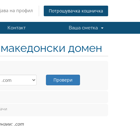
јава на профил
Потрошувачка кошничка
Контакт
Ваша сметка
н македонски домен
Провери
вачи
ензии: .com