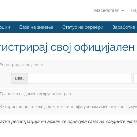
Macedonian
На
оции
База на знаења
Статус на сервери
Заработка
гистрирај свој официјале
Регистрирај нов домен
Ввв.
Трансфер на домен од друг регистрар
Ќе користам постоечки домен и ќе ги конфигурирам именските опслужу
атна регистрација на домен се однесува само на следните екст