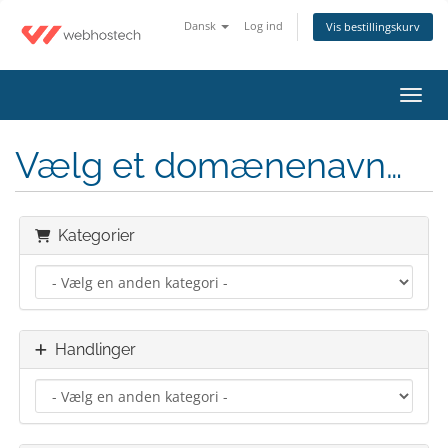
Dansk
Log ind
Vis bestillingskurv
Skift
Vælg et domænenavn…
Kategorier
Handlinger