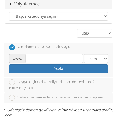
Valyutanı seç
Yeni domen adı əlavə etmək istəyirəm.
www.
Yoxla
Başqa bir şirkətdə qeydiyyatda olan domeni transfer
etmək istəyirəm.
Sadəcə neymserverləri (nameserver) yeniləmək istəyirəm.
*
Ödənişsiz domen qeydiyyatı yalnız növbəti uzantılara aiddir:
.com