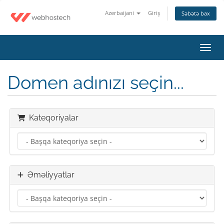
Azerbaijani
Giriş
Səbətə bax
Naviq
Domen adınızı seçin...
Kateqoriyalar
Əməliyyatlar